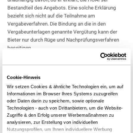
Bestandteil des Angebots. Eine solche Erklärung
bezieht sich nicht auf die Teilnahme am
Vergabeverfahren. Die Bindung an die in den
Vergabeunterlagen genannte Vergütung kann der
Bieter nur durch Rüge und Nachprüfungsverfahren
beseitigen.
Erfolglose Rüge: Nachprüfungsverfahren auch für
zivilrechtliche Ansprüche erforderlich!
Cookie-Hinweis
Wir setzen Cookies & ähnliche Technologien ein, um auf
Ohne Nachprüfungsverfahren stehen dem Bieter bei
Informationen im Browser Ihres Systems zuzugreifen
erfolgloser Rüge keine weiteren Honoraransprüche
oder Daten darin zu speichern, sowie optionale
zu. Dies gilt selbst dann, wenn die Vergütung als
Technologien - auch von Drittanbietern, um die Website-
unangemessen i.S.d. § 13 Abs. 3 VOF beanstandet
Zugriffe & den Erfolg unserer Werbemaßnahmen zu
wird, oder wenn der Auftraggeber nach Ansicht des
analysieren, zur Erstellung von individuellen
Bieters Lösungsvorschläge verlangt, die mit einem
Nutzungsprofilen, um Ihnen individuellere Werbung