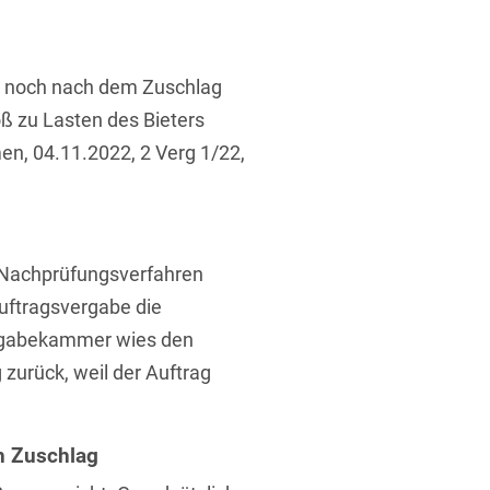
ufsausbildung
ichtversicherung
U
V
W
X
Y
h noch nach dem Zuschlag
Z
oß zu Lasten des Bieters
n, 04.11.2022, 2 Verg 1/22,
Vergabe
Ergebnis anzeigen
Capital
venzrecht
m Nachprüfungsverfahren
Auftragsvergabe die
 Vergabekammer wies den
zurück, weil der Auftrag
cht
h Zuschlag