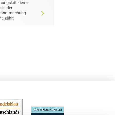
nungskriterien –
Wann der
 in der
Auftraggeber doch ei
kanntmachung
bestimmtes Produkt
ht, zählt!
fordern darf