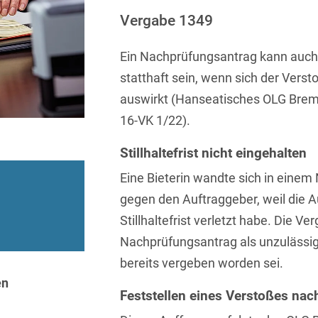
Sprachen
Aktuelle Meldungen
Knowledge Management
Internationale Kooperation
Ber
(Vermögensschaden-)Haftpfl
Automotive
Vergabe 1349
 & Telekommunikation
Investmentfonds
Chemnitz
Bosnisch
Newsletter
Abfallrecht
Banking & Finance
Datenschutzinformationen für
Kunstsammlung
Kartellrecht
Ein Nachprüfungsantrag kann auc
abonnieren
Düsseldorf
Chinesisch
Bewerber
Abfallwirtschaft
Compliance & Internal
statthaft sein, wenn sich der Verst
rrecht
Medien & Entertainment
Investigations
Frankfurt
Dänisch
Abwasserrecht
auswirkt (Hanseatisches OLG Breme
tiftungen
Öffentlicher Sektor und 
Datenschutz &
Hamburg
16-VK 1/22).
Deutsch
Abwehr von
Datenrecht
Private Equity / Venture 
Anlegerklagen
Köln
Stillhaltefrist nicht eingehalten
Englisch
("Massenverfahren")
Energie
verfahren
Restrukturierung & Insol
München
Eine Bieterin wandte sich in eine
Farsi
Akquisitionsfinanzierung
ense
Steuerrecht
ESG – Nachhaltiges
gegen den Auftraggeber, weil die 
Wirtschaften
Stuttgart
Finnisch
Aktienrecht
struktur
Versicherungsrecht
Stillhaltefrist verletzt habe. Die
Gesellschaftsrecht / M&A
Nachprüfungsantrag als unzulässig 
Französisch
Wettbewerbs- & Werbere
Allgemeine
Geschäftsbedingungen
bereits vergeben worden sei.
Health Care & Life
Griechisch
afrecht
Sciences
en
Alternative
Feststellen eines Verstoßes nac
Hebräisch
Streitbeilegung (ADR)
Immobilien & Bau