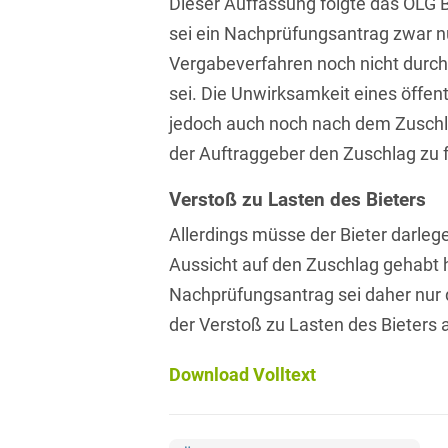
Dieser Auffassung folgte das OLG 
Isländisch
Anlagenbaustreitigkeiten
Informationssicherheit
sei ein Nachprüfungsantrag zwar n
Italienisch
Vergabeverfahren noch nicht durc
Antidumping
Informationstechnologie
& Telekommunikation
sei. Die Unwirksamkeit eines öffen
Japanisch
Anwaltliches
jedoch auch noch nach dem Zuschl
Haftungsrecht
Investmentfonds
Kroatisch
der Auftraggeber den Zuschlag zu fr
Arbeitnehmererfindungsrech
IP, Media & Technology
Niederländisch
Verstoß zu Lasten des Bieters
Arbeitskampfrecht
Kapitalmarktrecht
Polnisch
Allerdings müsse der Bieter darleg
Arbeitsrecht
Kartellrecht
Aussicht auf den Zuschlag gehabt h
Portugiesisch
Nachprüfungsantrag sei daher nur 
Architektenrecht
Marken-, Design- &
Russisch
Urheberrecht
der Verstoß zu Lasten des Bieters 
Arzneimittelrecht
Schwedisch
Medien & Entertainment
Download Volltext
Arzthaftungsrecht
Serbisch
Nachfolge / Vermögen /
Arztrecht / Zahnarztrecht
Stiftungen
Spanisch