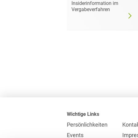
mer darf
Insiderinformation im
dgültig
Vergabeverfahren
Wichtige Links
Persönlichkeiten
Konta
Events
Impre