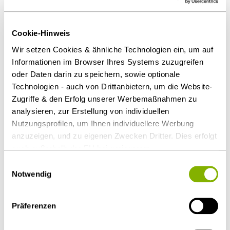
Bereichsausnahme wie die in § 1 Abs. 3 Nr. 2b
AÜG geregelt zu?
Cookie-Hinweis
Praxisfolgen
Wir setzen Cookies & ähnliche Technologien ein, um auf
Sollte der EuGH die Anwendbarkeit der
Informationen im Browser Ihres Systems zuzugreifen
oder Daten darin zu speichern, sowie optionale
Leiharbeitsrichtlinie auf die Personalgestellung
Technologien - auch von Drittanbietern, um die Website-
bejahen und die Bereichsausnahme kippen, wäre das
Zugriffe & den Erfolg unserer Werbemaßnahmen zu
Arbeitnehmerüberlassungsgesetz anzuwenden.
analysieren, zur Erstellung von individuellen
Rechtsfolge der (ohne Erlaubnis) durchgeführten
Nutzungsprofilen, um Ihnen individuellere Werbung
Arbeitnehmerüberlassung wäre die Fiktion eines
anzuzeigen, und zu eigenen Zwecken Dritter. Dies erfolgt
Arbeitsverhältnisses mit dem Einsatzunternehmen.
auch außerhalb der EU bei geringerem
Datenschutzniveau (z.B. USA), wobei trotz vertraglicher
Einwilligungsauswahl
Download Volltext
Regelungen das Risiko des staatlichen Zugriffs &
Notwendig
eingeschränkter Rechtsbehelfsmöglichkeiten nicht
auszuschließen ist. Sie können Ihre Einwilligung jederzeit
Als PDF herunterladen
Präferenzen
über die
Cookie-Einstellungen
widerrufen oder ändern.
Details unter
Datenschutz
.