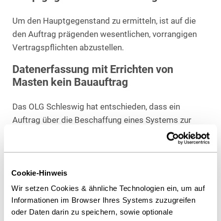
Um den Hauptgegenstand zu ermitteln, ist auf die
den Auftrag prägenden wesentlichen, vorrangigen
Vertragspflichten abzustellen.
Datenerfassung mit Errichten von
Masten kein Bauauftrag
Das OLG Schleswig hat entschieden, dass ein
Auftrag über die Beschaffung eines Systems zur
Datenerfassung und -verarbeitung nicht allein
deshalb ein Bauauftrag ist, weil ein Los die
Errichtung von Masten erfasst, um daran Sensoren
Cookie-Hinweis
zu befestigen. Die bloße Montage von Sensoren
wäre für den Auftraggeber wertlos, weil es ihm auf
Wir setzen Cookies & ähnliche Technologien ein, um auf
die Datenerfassung und -verarbeitung ankommt.
Informationen im Browser Ihres Systems zuzugreifen
oder Daten darin zu speichern, sowie optionale