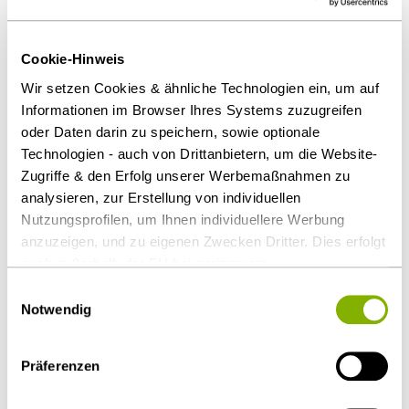
erforderlich
Der Auftraggeber muss die Wertungskriterien nur
Cookie-Hinweis
dann vorabfestlegen und transparent machen, wenn
die Umstände des Einzelfalls dies gebieten. Dies ist
Wir setzen Cookies & ähnliche Technologien ein, um auf
Informationen im Browser Ihres Systems zuzugreifen
insbesondere vom Gegenstand des
oder Daten darin zu speichern, sowie optionale
ausgeschriebenen Auftrags und der Detailliertheit
Technologien - auch von Drittanbietern, um die Website-
des Leistungsverzeichnisses abhängig. Die
Zugriffe & den Erfolg unserer Werbemaßnahmen zu
Entscheidung bleibt auch nach der
analysieren, zur Erstellung von individuellen
Vergaberechtsreform relevant. Denn die Regelungen
Nutzungsprofilen, um Ihnen individuellere Werbung
für den Unterschwellenbereich
anzuzeigen, und zu eigenen Zwecken Dritter. Dies erfolgt
wurden bisher nicht geändert.
auch außerhalb der EU bei geringerem
Datenschutzniveau (z.B. USA), wobei trotz vertraglicher
Einwilligungsauswahl
Download Volltext:
Regelungen das Risiko des staatlichen Zugriffs &
Notwendig
eingeschränkter Rechtsbehelfsmöglichkeiten nicht
auszuschließen ist. Sie können Ihre Einwilligung jederzeit
Als PDF herunterladen
Präferenzen
über die
Cookie-Einstellungen
widerrufen oder ändern.
Details unter
Datenschutz
.