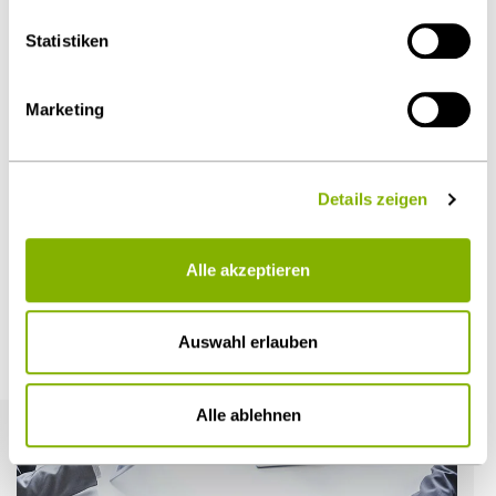
Details unter
Datenschutz
.
Statistiken
Diesen Artikel teilen
Marketing
Details zeigen
Öffentlicher Sektor und Vergabe
Alle akzeptieren
Auswahl erlauben
Weitere Artikel
Alle ablehnen