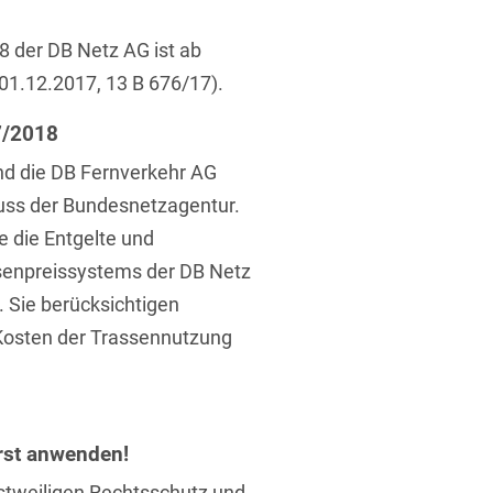
ufsausbildung
ichtversicherung
U
V
W
X
Y
 der DB Netz AG ist ab
01.12.2017, 13 B 676/17).
Z
7/2018
Vergabe
nd die DB Fernverkehr AG
uss der Bundesnetzagentur.
Ergebnis anzeigen
Capital
 die Entgelte und
venzrecht
senpreissystems der DB Netz
 Sie berücksichtigen
 Kosten der Trassennutzung
cht
rst anwenden!
stweiligen Rechtsschutz und