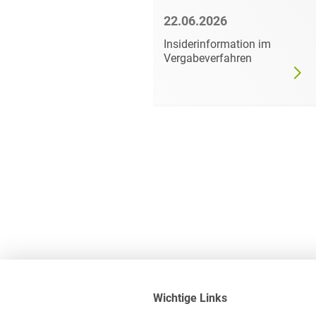
6
22.06.2026
mer darf
Insiderinformation im
dgültig
Vergabeverfahren
Wichtige Links