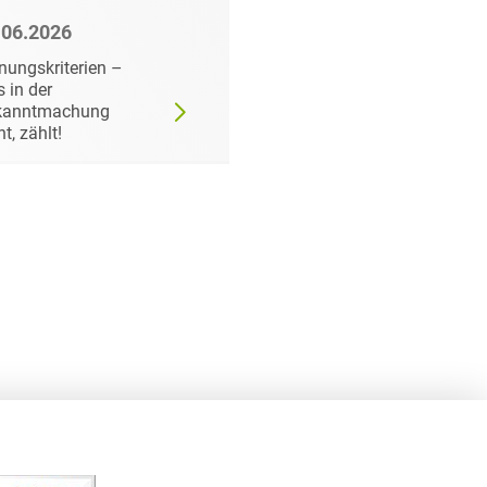
.06.2026
22.06.2026
nungskriterien –
Wann der
 in der
Auftraggeber doch ei
kanntmachung
bestimmtes Produkt
ht, zählt!
fordern darf