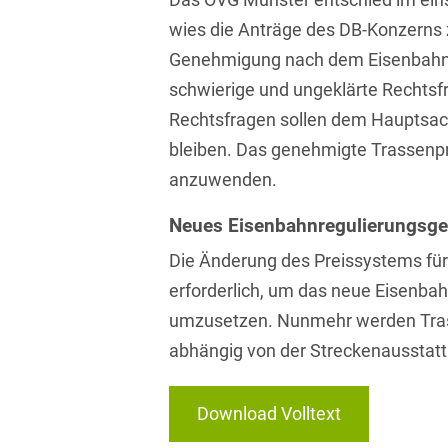
Isländisch
Anlagenbaustreitigkeiten
wies die Anträge des DB-Konzerns 
Informationssicherheit
Genehmigung nach dem Eisenbahn
Italienisch
Antidumping
Informationstechnologie
schwierige und ungeklärte Rechts
& Telekommunikation
Japanisch
Anwaltliches
Rechtsfragen sollen dem Hauptsac
Haftungsrecht
Investmentfonds
Kroatisch
bleiben. Das genehmigte Trassenpr
Arbeitnehmererfindungsrech
IP, Media & Technology
anzuwenden.
Niederländisch
Arbeitskampfrecht
Kapitalmarktrecht
Neues Eisenbahnregulierungsge
Polnisch
Arbeitsrecht
Die Änderung des Preissystems für
Kartellrecht
Portugiesisch
erforderlich, um das neue Eisenba
Architektenrecht
Marken-, Design- &
Russisch
umzusetzen. Nunmehr werden Tras
Urheberrecht
Arzneimittelrecht
abhängig von der Streckenausstat
Schwedisch
Medien & Entertainment
Arzthaftungsrecht
Serbisch
Nachfolge / Vermögen /
Download Volltext
Arztrecht / Zahnarztrecht
Stiftungen
Spanisch