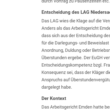
durch Vortrag zu Pausenzeiten etc.
Transport, Verkehr &
Baurechtliche
Infrastruktur
Entscheidung des LAG Nieders
Schiedsverfahren
Versicherungsrecht
Das LAG wies die Klage auf die Ve
Beamtenrecht /
Anders als das Arbeitsgericht Emd
Disziplinarrecht
Vertriebsrecht
dass sich aus der Entscheidung de
Beihilferecht
Wettbewerbs- &
für die Darlegungs- und Beweislast
Werberecht
Bergrecht
Anordnung, Duldung oder Betriebs
Wirtschafts- und
Überstunden ergebe. Der EuGH ver
Berufshaftungsrecht
Steuerstrafrecht
Entscheidungskompetenz bzgl. Fra
Betriebliche
Konsequenz sei, dass der Kläger d
Altersversorgung
Anspruchs auf Überstundenvergütu
Betriebsratsvergütung
dargelegt habe.
Betriebsübergang
Der Kontext
Betriebsverfassungsrecht
Das Arbeitsgericht Emden hatte be