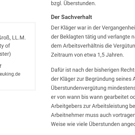
bzgl. Überstunden.
Isländisch
Anlagenbaustreitigkeiten
Informationssicherheit
Der Sachverhalt
Italienisch
Antidumping
Informationstechnologie
Der Kläger war in der Vergangenhei
& Telekommunikation
Japanisch
Anwaltliches
der Beklagten tätig und verlangte
Groß, LL.M.
Haftungsrecht
Investmentfonds
Kroatisch
ty of
dem Arbeitsverhältnis die Vergütu
Arbeitnehmererfindungsrech
IP, Media & Technology
ter)
Zeitraum von etwa 1,5 Jahren.
Niederländisch
Arbeitskampfrecht
Kapitalmarktrecht
f
Polnisch
Dafür ist nach der bisherigen Recht
euking.de
Arbeitsrecht
der Kläger zur Begründung seines 
Kartellrecht
Portugiesisch
Überstundenvergütung mindestens 
Architektenrecht
Marken-, Design- &
Russisch
er von wann bis wann gearbeitet o
Urheberrecht
Arzneimittelrecht
Arbeitgebers zur Arbeitsleistung be
Schwedisch
Medien & Entertainment
Arbeitnehmer muss auch vortragen
Arzthaftungsrecht
Serbisch
Nachfolge / Vermögen /
Weise wie viele Überstunden angeo
Arztrecht / Zahnarztrecht
Stiftungen
Spanisch