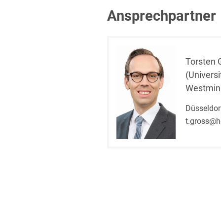
Ansprechpartner
Torsten 
(Universi
Westmins
Düsseldor
t.gross@h