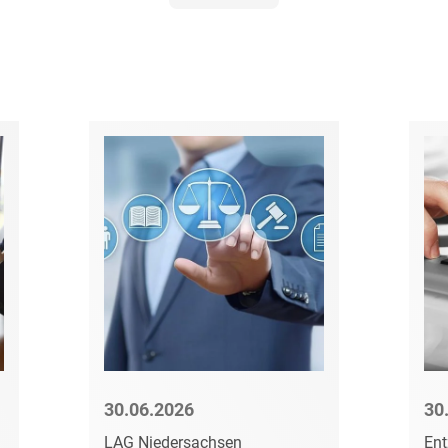
D&O und E&O
D&O-, E&O-,
Vertrauensschadenversiche
Datenökonomie &
Datenstrategien
Datenrecht Audits,
Schulungen &
Governance
Datenschutz-Compliance
& Governance
Datenschutz-
Folgenabschätzungen
(DSFA) &
Risikobewertung
30.06.2026
30
Datenschutz-
LAG Niedersachsen
Ent