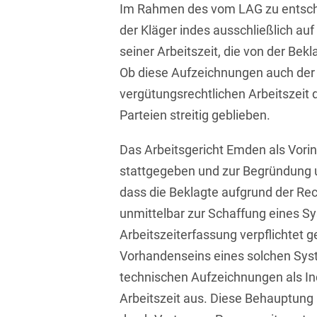
Im Rahmen des vom LAG zu entsche
Asset Management
Öffentlicher Sektor und
Tschechisch
der Kläger indes ausschließlich au
Vergabe
Aufenthaltsrecht
seiner Arbeitszeit, die von der Bek
Türkisch
Patentrecht
Ob diese Aufzeichnungen auch der
Außenwirtschaftsrecht
Ungarisch
Private Equity / Venture
vergütungsrechtlichen Arbeitszeit 
Automotive
Capital
Weißrussisch
Parteien streitig geblieben.
Aviation
Prozessführung &
Das Arbeitsgericht Emden als Vorin
Schiedsverfahren
Bankaufsichtsrecht
stattgegeben und zur Begründung 
Restrukturierung &
Bankeninsolvenzrecht
dass die Beklagte aufgrund der R
Insolvenzrecht
unmittelbar zur Schaffung eines S
Banking/Litigation
Space
Arbeitszeiterfassung verpflichtet 
Batteriespeicher (BESS)
Space / Aerospace &
Vorhandenseins eines solchen Syst
Defense
technischen Aufzeichnungen als Indi
Bauplanungsrecht
Arbeitszeit aus. Diese Behauptung 
Steuerrecht
Baurecht