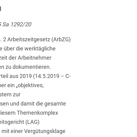
ufsausbildung
ichtversicherung
1
U
V
W
X
Y
5 Sa 1292/20
Z
 2 Arbeitszeitgesetz (ArbZG)
Vergabe
die über die werktägliche
Ergebnis anzeigen
zeit der Arbeitnehmer
Capital
en zu dokumentieren.
venzrecht
teil aus 2019 (14.5.2019 – C-
r ein „objektives,
ystem zur
ssen und damit die gesamte
cht
u diesem Themenkomplex
itsgericht (LAG)
it einer Vergütungsklage