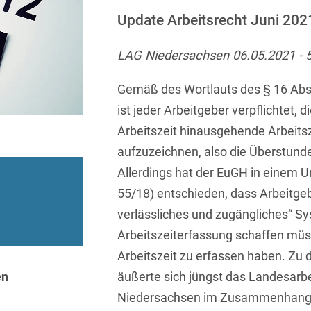
Sprachen
Aktuelle Meldungen
Knowledge Management
Internationale Kooperation
Ber
(Vermögensschaden-)Haftpfl
Automotive
Update Arbeitsrecht Juni 202
 & Telekommunikation
Investmentfonds
Chemnitz
Bosnisch
Newsletter
Abfallrecht
Banking & Finance
Datenschutzinformationen für
Kunstsammlung
Kartellrecht
LAG Niedersachsen 06.05.2021 - 
abonnieren
Düsseldorf
Chinesisch
Bewerber
Abfallwirtschaft
Compliance & Internal
rrecht
Medien & Entertainment
Investigations
Frankfurt
Gemäß des Wortlauts des § 16 Abs.
Dänisch
Abwasserrecht
tiftungen
Öffentlicher Sektor und 
ist jeder Arbeitgeber verpflichtet, 
Datenschutz &
Hamburg
Deutsch
Abwehr von
Datenrecht
Arbeitszeit hinausgehende Arbeits
Private Equity / Venture 
Anlegerklagen
Köln
Englisch
aufzuzeichnen, also die Überstund
("Massenverfahren")
Energie
verfahren
Restrukturierung & Insol
Allerdings hat der EuGH in einem Ur
München
Farsi
Akquisitionsfinanzierung
ense
Steuerrecht
ESG – Nachhaltiges
55/18) entschieden, dass Arbeitgebe
Wirtschaften
Stuttgart
Finnisch
Aktienrecht
struktur
Versicherungsrecht
verlässliches und zugängliches“ S
Gesellschaftsrecht / M&A
Arbeitszeiterfassung schaffen mü
Französisch
Wettbewerbs- & Werbere
Allgemeine
Arbeitszeit zu erfassen haben. Z
Geschäftsbedingungen
Health Care & Life
Griechisch
afrecht
Sciences
en
äußerte sich jüngst das Landesarbe
Alternative
Hebräisch
Niedersachsen im Zusammenhang m
Streitbeilegung (ADR)
Immobilien & Bau