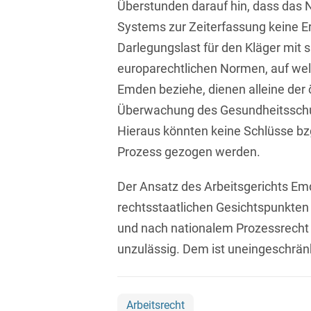
Überstunden darauf hin, dass das 
Systems zur Zeiterfassung keine Er
Compliance und
Arbeitsrecht
Darlegungslast für den Kläger mit s
europarechtlichen Normen, auf wel
Computerimplementierte
Erfindungen
Emden beziehe, dienen alleine der ö
Überwachung des Gesundheitsschut
Corporate Finance
Hieraus könnten keine Schlüsse bzg
Corporate Social
Prozess gezogen werden.
Responsibility
Der Ansatz des Arbeitsgerichts Emd
Criminal Compliance
rechtsstaatlichen Gesichtspunkten 
Cyber Security
und nach nationalem Prozessrecht 
Cyber Versicherung
unzulässig. Dem ist uneingeschränk
Cyber- und
Betriebsresilienz
Arbeitsrecht