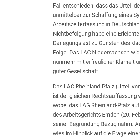
Fall entschieden, dass das Urteil 
Bildgebende Verfahren
unmittelbar zur Schaffung eines S
Bodenschutz und
Arbeitszeiterfassung in Deutschland
Altlasten
Nichtbefolgung habe eine Erleicht
Börsengang/Going Public
Darlegungslast zu Gunsten des kl
Folge. Das LAG Niedersachsen wide
Buy & Build / Roll-up-
Strategien
nunmehr mit erfreulicher Klarheit u
guter Gesellschaft.
Carve-outs
Das LAG Rheinland-Pfalz (Urteil v
Clients français
ist der gleichen Rechtsauffassung
Cloud, Edge & Digitale
wobei das LAG Rheinland-Pfalz auf
Infrastrukturen
des Arbeitsgerichts Emden (20. Feb
Compliance
seiner Begründung Bezug nahm. Au
Compliance bei M&A-
wies im Hinblick auf die Frage eine
Transaktionen