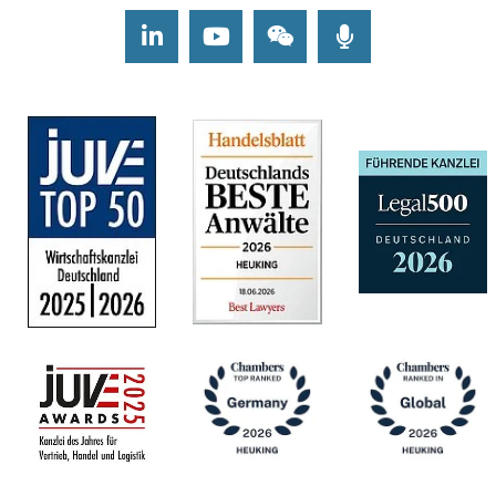
LinkedIn
Youtube
Wechat
Podcasts