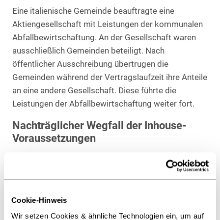
Eine italienische Gemeinde beauftragte eine
Aktiengesellschaft mit Leistungen der kommunalen
Abfallbewirtschaftung. An der Gesellschaft waren
ausschließlich Gemeinden beteiligt. Nach
öffentlicher Ausschreibung übertrugen die
Gemeinden während der Vertragslaufzeit ihre Anteile
an eine andere Gesellschaft. Diese führte die
Leistungen der Abfallbewirtschaftung weiter fort.
Nachträglicher Wegfall der Inhouse-
Voraussetzungen
Die Inhouse-Voraussetzungen liegen nach
Auffassung des EuGH in der neuen
gesellschaftsrechtlichen Konstellation nicht mehr
Cookie-Hinweis
vor. Denn weder der Auftraggeber noch die übrigen
Gemeinden sind an der neuen Gesellschaft beteiligt.
Wir setzen Cookies & ähnliche Technologien ein, um auf