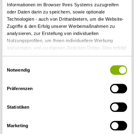
Informationen im Browser Ihres Systems zuzugreifen
Sie können sie nicht mehr kontrollieren und die
oder Daten darin zu speichern, sowie optionale
strategischen Ziele und wesentlichen Entscheidung
Technologien - auch von Drittanbietern, um die Website-
der Einrichtung nicht mehr beeinflussen.
Zugriffe & den Erfolg unserer Werbemaßnahmen zu
analysieren, zur Erstellung von individuellen
Download Volltext
Nutzungsprofilen, um Ihnen individuellere Werbung
anzuzeigen, und zu eigenen Zwecken Dritter. Dies erfolgt
Als PDF herunterladen
auch außerhalb der EU bei geringerem
Datenschutzniveau (z.B. USA), wobei trotz vertraglicher
Einwilligungsauswahl
Regelungen das Risiko des staatlichen Zugriffs &
Notwendig
eingeschränkter Rechtsbehelfsmöglichkeiten nicht
auszuschließen ist. Sie können Ihre Einwilligung jederzeit
Diesen Artikel teilen
Präferenzen
über die
Cookie-Einstellungen
widerrufen oder ändern.
Details unter
Datenschutz
.
Statistiken
Marketing
Öffentlicher Sektor und Vergabe