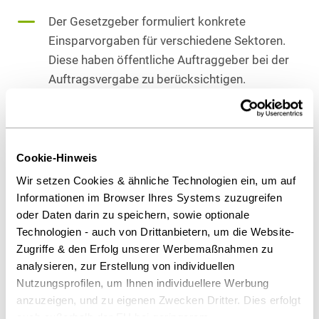
Der Gesetzgeber formuliert konkrete
Einsparvorgaben für verschiedene Sektoren.
Diese haben öffentliche Auftraggeber bei der
Auftragsvergabe zu berücksichtigen.
Nachhaltigkeit im Haushaltsrecht
Die Novelle betrifft auch das
Cookie-Hinweis
Landeshaushaltsrecht: Fortan gelten bei der
Wir setzen Cookies & ähnliche Technologien ein, um auf
Aufstellung des Haushaltsplans die
Informationen im Browser Ihres Systems zuzugreifen
Grundsätze der Wirtschaftlichkeit und
oder Daten darin zu speichern, sowie optionale
Sparsamkeit „unter angemessener
Technologien - auch von Drittanbietern, um die Website-
Berücksichtigung von
Zugriffe & den Erfolg unserer Werbemaßnahmen zu
analysieren, zur Erstellung von individuellen
Nachhaltigkeitsaspekten“.
Nutzungsprofilen, um Ihnen individuellere Werbung
anzuzeigen, und zu eigenen Zwecken Dritter. Dies erfolgt
Erweiterung der Pflicht zu Photovoltaik
auch außerhalb der EU bei geringerem