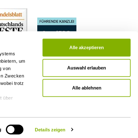
Alle akzeptieren
Systems
nbietern, um
Auswahl erlauben
g von
nen Zwecken
wobei trotz
Alle ablehnen
t über
g
Details zeigen