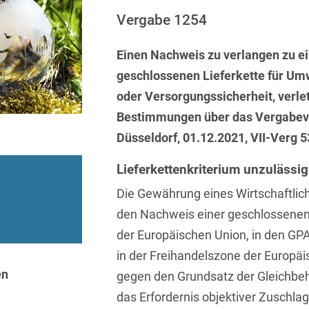
Sprachen
Aktuelle Meldungen
Knowledge Management
Internationale Kooperation
Ber
(Vermögensschaden-)Haftpfl
Automotive
Vergabe 1254
 & Telekommunikation
Investmentfonds
Chemnitz
Bosnisch
Abfallrecht
Banking & Finance
Datenschutzinformationen für
Kunstsammlung
Kartellrecht
Einen Nachweis zu verlangen zu e
Düsseldorf
Chinesisch
Bewerber
Abfallwirtschaft
Compliance & Internal
geschlossenen Lieferkette für Um
rrecht
Medien & Entertainment
Investigations
Frankfurt
Dänisch
Abwasserrecht
oder Versorgungssicherheit, verle
tiftungen
Öffentlicher Sektor und 
Datenschutz &
Hamburg
Bestimmungen über das Vergabev
Deutsch
Abwehr von
Datenrecht
Private Equity / Venture 
Düsseldorf, 01.12.2021, VII-Verg 5
Anlegerklagen
Köln
Englisch
("Massenverfahren")
Energie
verfahren
Restrukturierung & Insol
Lieferkettenkriterium unzulässig
München
Farsi
Akquisitionsfinanzierung
ense
Steuerrecht
ESG – Nachhaltiges
Die Gewährung eines Wirtschaftlich
Wirtschaften
Stuttgart
Finnisch
Aktienrecht
struktur
Versicherungsrecht
den Nachweis einer geschlossenen 
Gesellschaftsrecht / M&A
der Europäischen Union, in den GP
Französisch
Wettbewerbs- & Werbere
Allgemeine
Geschäftsbedingungen
in der Freihandelszone der Europäi
Health Care & Life
Griechisch
afrecht
Sciences
en
gegen den Grundsatz der Gleichbe
Alternative
Hebräisch
das Erfordernis objektiver Zuschlag
Streitbeilegung (ADR)
Immobilien & Bau