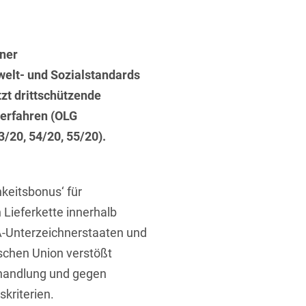
ufsausbildung
ichtversicherung
U
V
W
X
Y
iner
Z
welt- und Sozialstandards
tzt drittschützende
Vergabe
erfahren (OLG
Ergebnis anzeigen
Capital
3/20, 54/20, 55/20).
venzrecht
keitsbonus‘ für
Lieferkette innerhalb
A-Unterzeichnerstaaten und
cht
schen Union verstößt
handlung und gegen
skriterien.