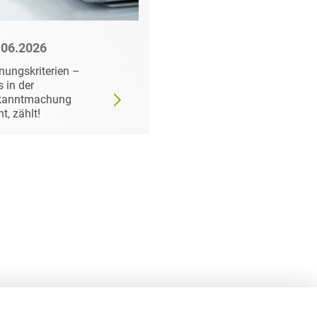
.06.2026
22.06.2026
nungskriterien –
Wann der
 in der
Auftraggeber doch ei
kanntmachung
bestimmtes Produkt
ht, zählt!
fordern darf