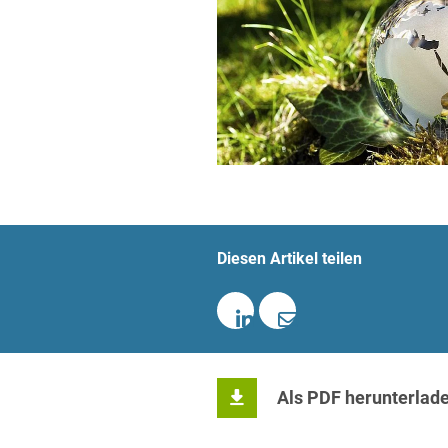
Informationstechnologie
Kapitalmarktrecht
Marken-, Design- & Urhebe
Nachfolge / Vermögen / S
Patentrecht
Prozessführung & Schieds
Diesen Artikel teilen
Space / Aerospace & Def
Transport, Verkehr & Infra
Vertriebsrecht
Wirtschafts- und Steuerstr
Als PDF herunterlad