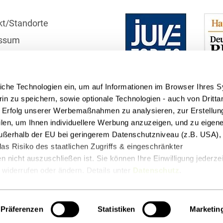
Bildgebende Verfahren
kt/Standorte
Bodenschutz und
ssum
Altlasten
r
Börsengang/Going Public
schutzhinweise
Buy & Build / Roll-up-
iche Technologien ein, um auf Informationen im Browser Ihres 
telle
Strategien
in zu speichern, sowie optionale Technologien - auch von Dritta
n Erfolg unserer Werbemaßnahmen zu analysieren, zur Erstellun
Carve-outs
filen, um Ihnen individuellere Werbung anzuzeigen, und zu eige
 außerhalb der EU bei geringerem Datenschutzniveau (z.B. USA), 
Clients français
as Risiko des staatlichen Zugriffs & eingeschränkter
Cloud, Edge & Digitale
 nicht auszuschließen ist. Sie können Ihre Einwilligung jederzei
Infrastrukturen
widerrufen oder ändern. Details unter
Datenschutz
.
t
Podcasts
Compliance
Präferenzen
Statistiken
Marketin
Compliance bei M&A-
Transaktionen