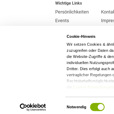
Wichtige Links
Persönlichkeiten
Konta
Events
Impre
Karriere
Partne
Cookie-Hinweis
Internationales
Daten
Wir setzen Cookies & ähnl
Presse
Meldes
zuzugreifen oder Daten dar
die Website-Zugriffe & de
individuellen Nutzungspro
Kontakt
Dritter. Dies erfolgt auch
info@heuking.de
vertraglicher Regelungen d
Rechtsbehelfsmöglichkeiten
die
Cookie-Einstellungen
LinkedIn
Youtube
Wecha
Einwilligungsauswahl
Notwendig