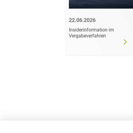
6
22.06.2026
mer darf
Insiderinformation im
dgültig
Vergabeverfahren