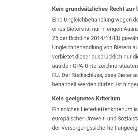
Isländisch
Anlagenbaustreitigkeiten
Kein grundsätzliches Recht zur
Informationssicherheit
Italienisch
Eine Ungleichbehandlung wegen de
Antidumping
Informationstechnologie
& Telekommunikation
eines Bieters ist nur in engen Ausn
Japanisch
Anwaltliches
25 der Richtline 2014/14/EU gewähr
Haftungsrecht
Investmentfonds
Kroatisch
Ungleichbehandlung von Bietern au
Arbeitnehmererfindungsrech
IP, Media & Technology
verbietet dieser ausdrücklich nur d
Niederländisch
aus den GPA-Unterzeichnerstaaten
Arbeitskampfrecht
Kapitalmarktrecht
Polnisch
EU. Der Rückschluss, dass Bieter au
Arbeitsrecht
Kartellrecht
Portugiesisch
behandelt werden dürfen, ist hinge
Architektenrecht
Marken-, Design- &
Russisch
Kein geeignetes Kriterium
Urheberrecht
Arzneimittelrecht
Ein solches Lieferkettenkriterium is
Schwedisch
Medien & Entertainment
Arzthaftungsrecht
europäischer Umwelt- und Sozialst
Serbisch
Nachfolge / Vermögen /
der Versorgungssicherheit ungeeig
Arztrecht / Zahnarztrecht
Stiftungen
Spanisch