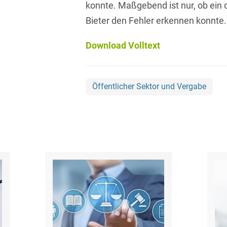
konnte. Maßgebend ist nur, ob ein 
Asset Management
Öffentlicher Sektor und
Tschechisch
Bieter den Fehler erkennen konnte.
Vergabe
Aufenthaltsrecht
Türkisch
Patentrecht
Download Volltext
Außenwirtschaftsrecht
Ungarisch
Private Equity / Venture
Automotive
Capital
Weißrussisch
Öffentlicher Sektor und Vergabe
Aviation
Prozessführung &
Schiedsverfahren
Bankaufsichtsrecht
Restrukturierung &
Bankeninsolvenzrecht
Insolvenzrecht
Banking/Litigation
Space
Batteriespeicher (BESS)
Space / Aerospace &
Defense
Bauplanungsrecht
Steuerrecht
Baurecht