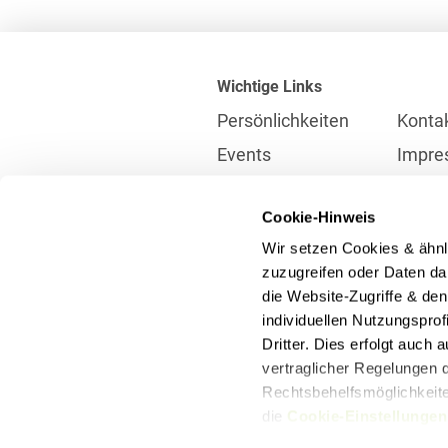
Wichtige Links
Persönlichkeiten
Konta
Events
Impre
Karriere
Partne
Cookie-Hinweis
Internationales
Daten
Wir setzen Cookies & ähnl
Presse
Meldes
zuzugreifen oder Daten dar
die Website-Zugriffe & de
individuellen Nutzungspro
Kontakt
Dritter. Dies erfolgt auch
info@heuking.de
vertraglicher Regelungen d
Rechtsbehelfsmöglichkeiten
die
Cookie-Einstellungen