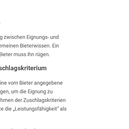
ufsausbildung
ichtversicherung
U
V
W
X
Y
Z
ng zwischen Eignungs- und
Vergabe
emeinen Bieterwissen. Ein
Ergebnis anzeigen
 Bieter muss ihn rügen.
Capital
venzrecht
schlagskriterium
 eine vom Bieter angegebene
igen, um die Eignung zu
cht
ahmen der Zuschlagskriterien
 die „Leistungsfähigkeit“ als