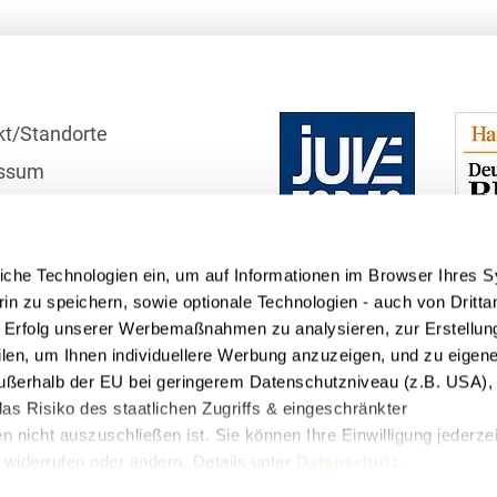
Bildgebende Verfahren
Bodenschutz und
Altlasten
kt/Standorte
Börsengang/Going Public
ssum
Buy & Build / Roll-up-
r
Strategien
schutzhinweise
Carve-outs
iche Technologien ein, um auf Informationen im Browser Ihres 
telle
in zu speichern, sowie optionale Technologien - auch von Dritta
Clients français
n Erfolg unserer Werbemaßnahmen zu analysieren, zur Erstellun
Cloud, Edge & Digitale
filen, um Ihnen individuellere Werbung anzuzeigen, und zu eige
Infrastrukturen
 außerhalb der EU bei geringerem Datenschutzniveau (z.B. USA), 
as Risiko des staatlichen Zugriffs & eingeschränkter
Compliance
 nicht auszuschließen ist. Sie können Ihre Einwilligung jederzei
widerrufen oder ändern. Details unter
Datenschutz
.
Compliance bei M&A-
Transaktionen