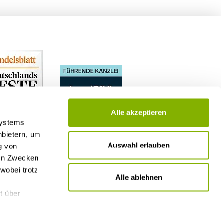
Alle akzeptieren
Systems
nbietern, um
Auswahl erlauben
g von
nen Zwecken
wobei trotz
Alle ablehnen
t über