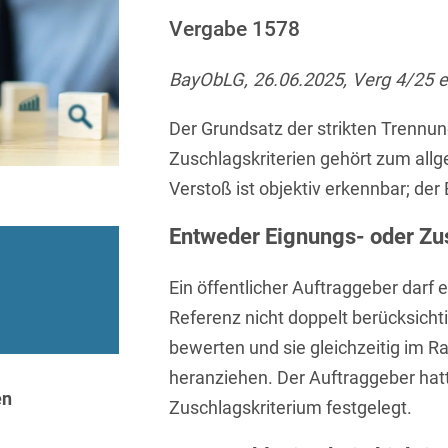
Sprachen
Aktuelle Meldungen
Knowledge Management
Internationale Kooperation
Ber
(Vermögensschaden-)Haftpfl
Automotive
Vergabe 1578
 & Telekommunikation
Investmentfonds
Chemnitz
Bosnisch
Newsletter
Abfallrecht
Banking & Finance
Datenschutzinformationen für
Kunstsammlung
Kartellrecht
BayObLG, 26.06.2025, Verg 4/25 e
abonnieren
Düsseldorf
Chinesisch
Bewerber
Abfallwirtschaft
Compliance & Internal
rrecht
Medien & Entertainment
Investigations
Frankfurt
Der Grundsatz der strikten Trennu
Dänisch
Abwasserrecht
tiftungen
Öffentlicher Sektor und 
Zuschlagskriterien gehört zum allg
Datenschutz &
Hamburg
Deutsch
Abwehr von
Datenrecht
Verstoß ist objektiv erkennbar; der
Private Equity / Venture 
Anlegerklagen
Köln
Englisch
("Massenverfahren")
Energie
verfahren
Restrukturierung & Insol
Entweder Eignungs- oder Zu
München
Farsi
Akquisitionsfinanzierung
ense
Steuerrecht
ESG – Nachhaltiges
Ein öffentlicher Auftraggeber darf
Wirtschaften
Stuttgart
Finnisch
Aktienrecht
struktur
Versicherungsrecht
Referenz nicht doppelt berücksicht
Gesellschaftsrecht / M&A
Französisch
Wettbewerbs- & Werbere
bewerten und sie gleichzeitig im R
Allgemeine
Geschäftsbedingungen
Health Care & Life
heranziehen. Der Auftraggeber hatte
Griechisch
afrecht
Sciences
en
Zuschlagskriterium festgelegt.
Alternative
Hebräisch
Streitbeilegung (ADR)
Immobilien & Bau