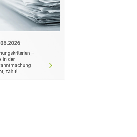
.06.2026
22.06.2026
nungskriterien –
Wann der
 in der
Auftraggeber doch ei
kanntmachung
bestimmtes Produkt
ht, zählt!
fordern darf