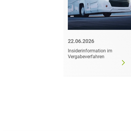
6
22.06.2026
mer darf
Insiderinformation im
dgültig
Vergabeverfahren