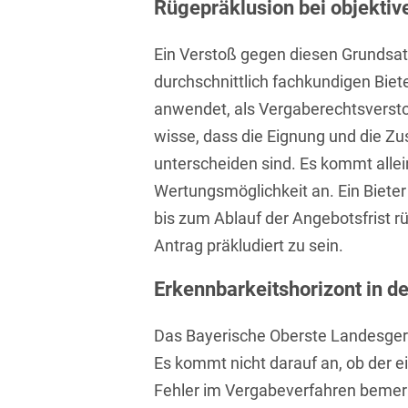
Rügepräklusion bei objektiv
Isländisch
Anlagenbaustreitigkeiten
Informationssicherheit
Ein Verstoß gegen diesen Grundsatz
Italienisch
Antidumping
Informationstechnologie
durchschnittlich fachkundigen Bieter
& Telekommunikation
Japanisch
Anwaltliches
anwendet, als Vergaberechtsversto
Haftungsrecht
Investmentfonds
Kroatisch
wisse, dass die Eignung und die Zu
Arbeitnehmererfindungsrech
IP, Media & Technology
unterscheiden sind. Es kommt allein
Niederländisch
Wertungsmöglichkeit an. Ein Biete
Arbeitskampfrecht
Kapitalmarktrecht
Polnisch
bis zum Ablauf der Angebotsfrist r
Arbeitsrecht
Kartellrecht
Antrag präkludiert zu sein.
Portugiesisch
Architektenrecht
Marken-, Design- &
Russisch
Erkennbarkeitshorizont in d
Urheberrecht
Arzneimittelrecht
Schwedisch
Medien & Entertainment
Das Bayerische Oberste Landesger
Arzthaftungsrecht
Serbisch
Es kommt nicht darauf an, ob der e
Nachfolge / Vermögen /
Arztrecht / Zahnarztrecht
Fehler im Vergabeverfahren bemer
Stiftungen
Spanisch