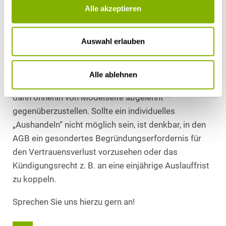
In der Praxis der Vertragsgestaltung und -
Alle akzeptieren
verhandlung dürfte nach dieser neuerlichen
Entscheidung aus Agentursicht anzuraten sein, die
Auswahl erlauben
Verhandlung über Vertragslaufzeit,
Kündigungsmöglichkeiten etc. noch stärker und
individueller in den Fokus zu stellen und dabei ggf.
Alle ablehnen
anderweitige Vergütungsmöglichkeiten – vermutlich
dann ohnehin von Modelseite abgelehnt –
gegenüberzustellen. Sollte ein individuelles
„Aushandeln“ nicht möglich sein, ist denkbar, in den
AGB ein gesondertes Begründungserfordernis für
den Vertrauensverlust vorzusehen oder das
Kündigungsrecht z. B. an eine einjährige Auslauffrist
zu koppeln.
Sprechen Sie uns hierzu gern an!