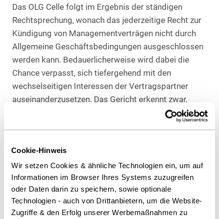
Das OLG Celle folgt im Ergebnis der ständigen
Rechtsprechung, wonach das jederzeitige Recht zur
Kündigung von Managementverträgen nicht durch
Allgemeine Geschäftsbedingungen ausgeschlossen
werden kann. Bedauerlicherweise wird dabei die
Chance verpasst, sich tiefergehend mit den
wechselseitigen Interessen der Vertragspartner
auseinanderzusetzen. Das Gericht erkennt zwar,
dass grundsätzlich nachvollziehbare Gründe für
einen Ausschluss der jederzeitigen
Kündigungsmöglichkeit, wie insbesondere die
Cookie-Hinweis
Notwendigkeit einer langfristigen Karriereplanung
bzw. ein gerade anfänglich hoher Aufwand seitens
Wir setzen Cookies & ähnliche Technologien ein, um auf
Informationen im Browser Ihres Systems zuzugreifen
der Agentur vorliegen können. Der gerichtliche
oder Daten darin zu speichern, sowie optionale
Vorschlag, diesem Bedürfnis könne auch mit einer
Technologien - auch von Drittanbietern, um die Website-
Mindestvertragslaufzeit oder anderen
Zugriffe & den Erfolg unserer Werbemaßnahmen zu
Vergütungsregelungen (beispielsweise festen