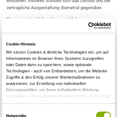
einstehen. Insoweit stünden sich das Leitbild und die
vertragliche Ausgestaltung diametral gegenüber.
Etwaige vertragliche oder gesetzliche
Kompensationsansprüche könnten (im vorliegenden
Fall) kein anderes Ergebnis rechtfertigen. Die dem
Kläger gewährten Reparaturgutschriften würden sich
Cookie-Hinweis
an der bloßen Arbeitszeit orientieren, ohne Bezug zur
Wir setzen Cookies & ähnliche Technologien ein, um auf
konkreten Fahrleistung. Auch könne der Kläger über
Informationen im Browser Ihres Systems zuzugreifen
diese Gutschriften nicht frei verfügen, da er nur von
oder Daten darin zu speichern, sowie optionale
der Beklagten ausgewählte Werkstätten aufsuchen
Technologien - auch von Drittanbietern, um die Website-
dürfe. Für die Nutzung des Smartphones sei gar
Zugriffe & den Erfolg unserer Werbemaßnahmen zu
keine Kompensation vorgesehen.
analysieren, zur Erstellung von individuellen
Nutzungsprofilen, um Ihnen individuellere Werbung
Praxishinweise
anzuzeigen, und zu eigenen Zwecken Dritter. Dies erfolgt
auch außerhalb der EU bei geringerem
Das BAG bekräftigt die Auffassung, dass der
Datenschutzniveau (z.B. USA), wobei trotz vertraglicher
Einwilligungsauswahl
Arbeitgeber, entsprechend des gesetzlichen
Regelungen das Risiko des staatlichen Zugriffs &
Notwendig