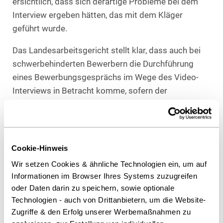
ersichtlich, dass sich derartige Probleme bei dem
Interview ergeben hätten, das mit dem Kläger
geführt wurde.
Das Landesarbeitsgericht stellt klar, dass auch bei
schwerbehinderten Bewerbern die Durchführung
eines Bewerbungsgesprächs im Wege des Video-
Interviews in Betracht komme, sofern der
schwerbehinderte Mensch keine
behinderungsbedingten Einschränkungen aufweise,
die gerade die Teilnahme an einem Video-Interview
erschweren. Derartige Einschränkungen seien im
Cookie-Hinweis
Falle des Klägers nicht ersichtlich.
Wir setzen Cookies & ähnliche Technologien ein, um auf
Informationen im Browser Ihres Systems zuzugreifen
Die Frage, ob dies anders zu beurteilen wäre, wenn
oder Daten darin zu speichern, sowie optionale
der Arbeitgeber mit einigen Bewerbern persönliche
Technologien - auch von Drittanbietern, um die Website-
Gespräche, mit anderen hingegen nur Video-
Zugriffe & den Erfolg unserer Werbemaßnahmen zu
Interviews durchgeführt hätte, musste das Gericht