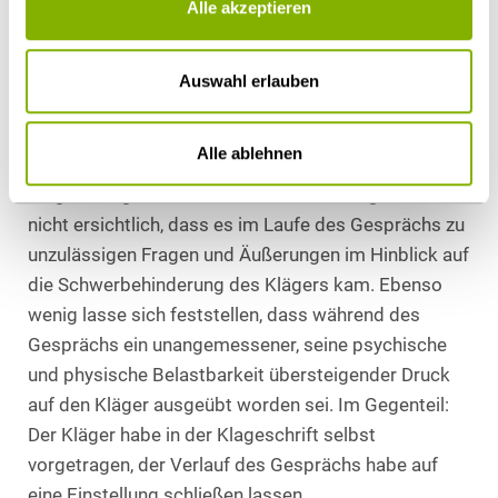
Alle akzeptieren
Bewerber einen längeren Anreiseweg zu ersparen.
So verhielt es sich im Streitfall (der Kläger wohnt in
Auswahl erlauben
Bayern).
Aus dem Verlauf des Video-Interviews ergebe sich
Alle ablehnen
ebenfalls kein Indiz für eine Benachteiligung des
Klägers wegen seiner Schwerbehinderung. Es sei
nicht ersichtlich, dass es im Laufe des Gesprächs zu
unzulässigen Fragen und Äußerungen im Hinblick auf
die Schwerbehinderung des Klägers kam. Ebenso
wenig lasse sich feststellen, dass während des
Gesprächs ein unangemessener, seine psychische
und physische Belastbarkeit übersteigender Druck
auf den Kläger ausgeübt worden sei. Im Gegenteil:
Der Kläger habe in der Klageschrift selbst
vorgetragen, der Verlauf des Gesprächs habe auf
eine Einstellung schließen lassen.