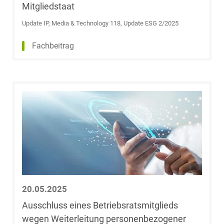
Mitgliedstaat
Fabian Budde
Update IP, Media & Technology 118, Update ESG 2/2025
Dr. Fabian Bürk,
Fachbeitrag
LL.M. (University
of Auckland,
Neuseeland)
Dr. Steffen
Burrer
Dr. Arnold
Büssemaker,
Licencié en droit
Ulf Christiani
20.05.2025
Ausschluss eines Betriebsratsmitglieds
Robert Clev,
wegen Weiterleitung personenbezogener