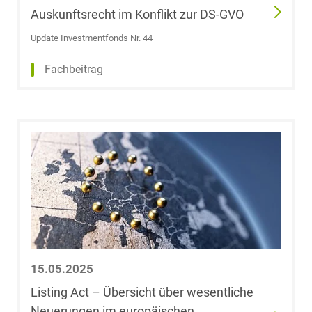
Auskunftsrecht im Konflikt zur DS-GVO
Gesine Dechow
Update Investmentfonds Nr. 44
Franziska
Fachbeitrag
Marisa Decker,
LL.B.
Dr. Stephan
Degen, Maître
en Droit
Julia Kathrin
Degen, LL.M.
Dr. Bodo Dehne
15.05.2025
Listing Act – Übersicht über wesentliche
Maximilian
Neuerungen im europäischen