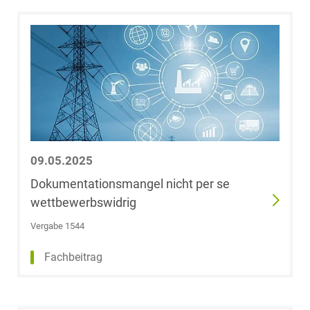
Dr. Hans
Gummert
Dr. Robert
Güther
Liv Hagmann,
LL.B.
09.05.2025
Dr. Nina Haller
Dokumentationsmangel nicht per se
wettbewerbswidrig
Sophie
Catherine
Vergabe 1544
Hamann
Fachbeitrag
Elena Harbauer