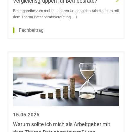
Vergleichsgruppen für Betriebsräte?
LL.M.
Beitragsreihe zum rechtssicheren Umgang des Arbeitgebers mit
dem Thema Betriebsratsvergütung – 1
Meike Dresler-
Lenz
Fachbeitrag
Dr. Michael
Dröge
Marc Dümenil
Boris Dürr
Dr. Walter Eberl
Dr. Frank
15.05.2025
Eckhoff
Warum sollte ich mich als Arbeitgeber mit