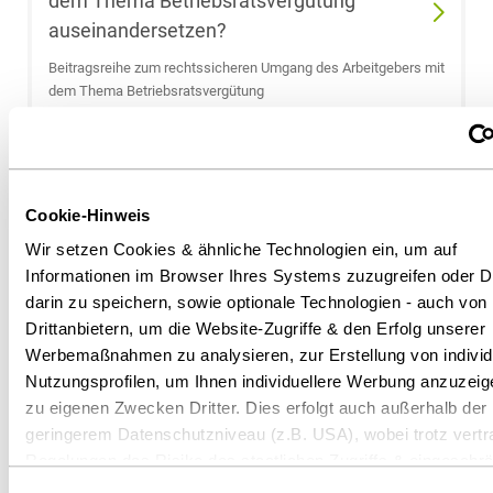
dem Thema Betriebsratsvergütung
Beliardis Ehlert-
auseinandersetzen?
Gasde
Beitragsreihe zum rechtssicheren Umgang des Arbeitgebers mit
dem Thema Betriebsratsvergütung
Sebastian
Eibich
Fachbeitrag
Dominik
Eickemeier
Cookie-Hinweis
Wir setzen Cookies & ähnliche Technologien ein, um auf
Christina Emde
Informationen im Browser Ihres Systems zuzugreifen oder D
darin zu speichern, sowie optionale Technologien - auch von
Drittanbietern, um die Website-Zugriffe & den Erfolg unserer
Dr. Lothar Ende
Werbemaßnahmen zu analysieren, zur Erstellung von individ
Nutzungsprofilen, um Ihnen individuellere Werbung anzuzeig
Dr. Manja
zu eigenen Zwecken Dritter. Dies erfolgt auch außerhalb der
Epping
geringerem Datenschutzniveau (z.B. USA), wobei trotz vertr
14.05.2025
Regelungen das Risiko des staatlichen Zugriffs & eingeschrä
Dr. Kai Erhardt
Rechtsbehelfsmöglichkeiten nicht auszuschließen ist. Sie kö
Compliance-Dilemma: Data Act zwingt