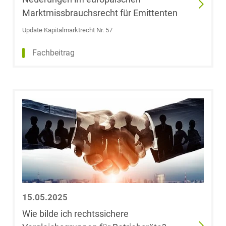
Dehnert
Marktmissbrauchsrecht für Emittenten
Kerstin Deiters,
Update Kapitalmarktrecht Nr. 57
LL.M., EMBA
Fachbeitrag
Dr. Sabine
Dethof
Mathis Dick,
LL.M.
Chiara
Diekmann
Nikolai Diller
15.05.2025
Wie bilde ich rechtssichere
Marina Dolina,