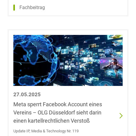
Wettbewerbs- &
LL.M. (University
Fachbeitrag
Werberecht
of Westminster)
Wirtschafts- und
Christoph Behm
Steuerstrafrecht
Michael Below
Leoni Bertram
Ergebnis
Plassmann
anzeigen
Janine Beyer
27.05.2025
Dr. Björn Biehl,
Meta sperrt Facebook Account eines
M.Sc. Finance
Vereins – OLG Düsseldorf sieht darin
(HEC Paris)
einen kartellrechtlichen Verstoß
Update IP, Media & Technology Nr. 119
Dr. Dr. Johannes