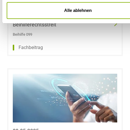
Jonah Franzen
09.05.2025
Alle ablehnen
Flughafen Hahn: Lufthansa verliert
Stephan Freund
Beihilferechtsstreit
Beihilfe 099
Dr. Carl-
Christian
Fachbeitrag
Friedrich
Dr. Peter J. Fries
Daniel Froesch
Caroline
Frohnwieser
Dr. Christoph
Froning, LL.M.