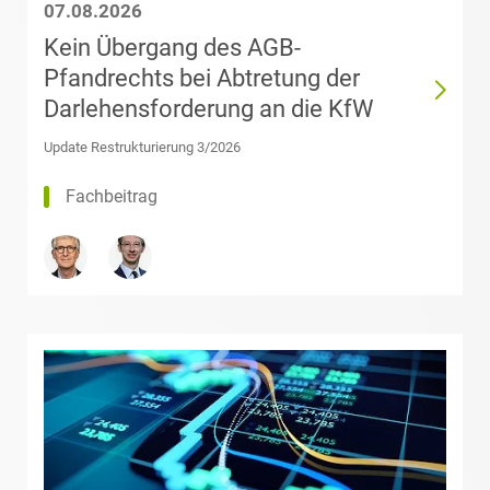
07.08.2026
Andelewski
Kein Übergang des AGB-
Datenschutz &
Datenrecht
Pfandrechts bei Abtretung der
Theresa Arndt,
LL.M.
Darlehensforderung an die KfW
(Université Paris
Energie
2 Panthéon-
Update Restrukturierung 3/2026
Assas)
Fachbeitrag
ESG – Nachhaltiges
Wirtschaften
Dr. Florian
Arnold
Gesellschaftsrecht /
M&A
Sarah
Aschenbrenner
Health Care & Life
Sciences
Michael Auer
Immobilien & Bau
Rabia Ayhan