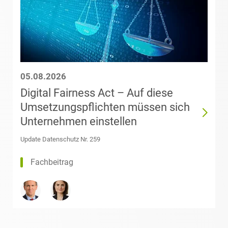
Medien & Entertainment
Dr. Kai Bandilla
Nachfolge / Vermögen /
Stiftungen
Theresa Marie
Bardenhewer,
05.08.2026
LL.M.
Öffentlicher Sektor und
Vergabe
Digital Fairness Act – Auf diese
Umsetzungspflichten müssen sich
Carina Bart
Patentrecht
Unternehmen einstellen
Isabel Barth
Update Datenschutz Nr. 259
Private Equity / Venture
Capital
Fachbeitrag
Dr. Frank Baßler
Prozessführung &
Andrea
Schiedsverfahren
Elisabeth Bauer
Restrukturierung &