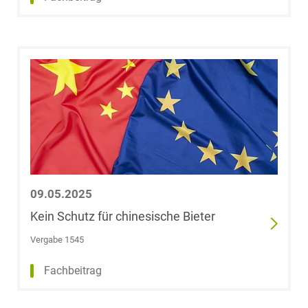
Sonja Groht
Torsten Groß,
LL.M. (University
of Westminster)
Jan Philipp Groß
Nicolas Groß
09.05.2025
Kein Schutz für chinesische Bieter
Ida Maria Grote
Vergabe 1545
Dr. Björn
Fachbeitrag
Grotebrune