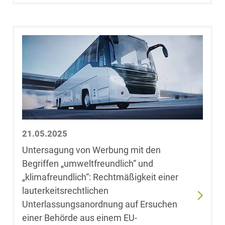
Dr. Stefan
Bretthauer
Dr. Leonie
Bringer
Dr. Félicie
Brisson
21.05.2025
Dr. Florian
Brombach,
Untersagung von Werbung mit den
LL.M. (University
Begriffen „umweltfreundlich“ und
of East Anglia)
„klimafreundlich“: Rechtmäßigkeit einer
lauterkeitsrechtlichen
Dr. Kai Uwe
Unterlassungsanordnung auf Ersuchen
Büchler
einer Behörde aus einem EU-