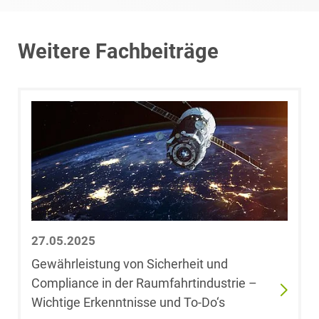
Ramona Bauer-
Insolvenzrecht
Schöllkopf,
LL.M. (Queen
Weitere Fachbeiträge
Mary University
Space
of London)
Space / Aerospace &
Johannes
Defense
Baumann
Steuerrecht
Saskia
Baumann
Transport, Verkehr &
Infrastruktur
Alexander
Baumgarten
27.05.2025
Versicherungsrecht
Gewährleistung von Sicherheit und
Dr. Jörn Becker
Compliance in der Raumfahrtindustrie –
Vertriebsrecht
Wichtige Erkenntnisse und To-Do‘s
Fabian Becker,