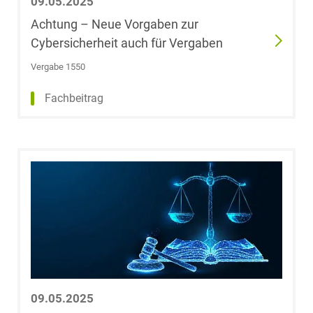
09.05.2025
(University of
Achtung – Neue Vorgaben zur
Miami)
Cybersicherheit auch für Vergaben
Dr. Jörg aus der
Vergabe 1550
Fünten
Fachbeitrag
Fabian G.
Gaffron
Sen Gao
Ümit-Erhan
Genc
Roland Gerold
09.05.2025
Fabian Gerstner,