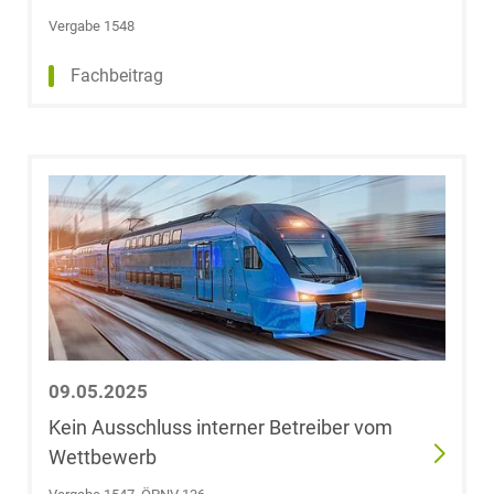
Vergabe 1548
Christopher
Görtz
Fachbeitrag
Christine Grau,
LL.M. (University
of Canterbury)
Dr. Stefanie
Greifeneder
Yannick
Greimann, LL.B.
(University of
09.05.2025
London)
Kein Ausschluss interner Betreiber vom
Wettbewerb
Dr. Marc Philip
Greitens, B.A.,