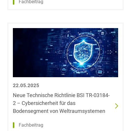
Fachbeitrag
Anita Bohn,
LL.M. (University
of London)
Laura-Felicia
Bokranz, LL.M.
(University of
Cape Town)
Philipp Börger
22.05.2025
Neue Technische Richtlinie BSI TR-03184-
Dr. Alexander
Bork
2 – Cybersicherheit für das
Bodensegment von Weltraumsystemen
Dr. Oliver
Fachbeitrag
Böttcher