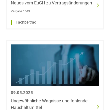
Neues vom EuGH zu Vertragsänderungen
LL.M. (University
of New South
Vergabe 1549
Wales)
Fachbeitrag
Dr. Anna Lena
Glander
Regina Glaser,
LL.M. (Suffolk
University
Boston)
Dr. Christiane
Viktoria Göb-
Krumme
09.05.2025
Dr. Sönke
Ungewöhnliche Wagnisse und fehlende
Görgens
Haushaltsmittel