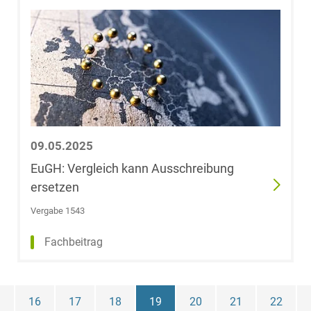
Dr. Uwe
Hartmann
Stephanie
Heider-Wurm
Marian
Heidinger
09.05.2025
Dr. Christian
EuGH: Vergleich kann Ausschreibung
Heine
ersetzen
Vergabe 1543
Dr. Ulrike
Helkenberg
Fachbeitrag
Harald
Francisco Heller
16
17
18
19
20
21
22