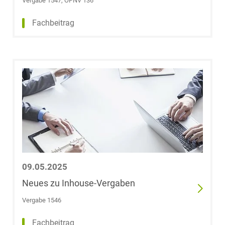
Vergabe 1547, ÖPNV 136
LL.B.
Fachbeitrag
Marcel Greubel
Dr. Armin
Freiherr von
Grießenbeck
Dr. Christoph
Gringel
Julian Groenick
09.05.2025
Catarina
Neues zu Inhouse-Vergaben
Angelika Gröger
(geb. Seemann),
Vergabe 1546
LL.M.
(Medizinrecht)
Fachbeitrag