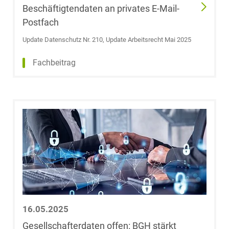
LL.M. (University
Beschäftigtendaten an privates E-Mail-
of Glasgow)
Postfach
Update Datenschutz Nr. 210, Update Arbeitsrecht Mai 2025
Anna Coenen
Fachbeitrag
Dr. Markus
Collisy
Cécile Corbet,
LL.M.
Julia Cramer
Dr. Helen
Dahlkamp-Storp
16.05.2025
Meike Daniels
Gesellschafterdaten offen: BGH stärkt