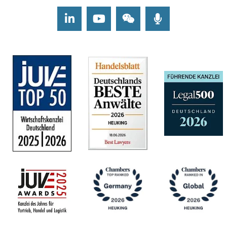
Washington)
LinkedIn
Youtube
Wechat
Podcasts
Dr. Hans
Henning Hoff
Emma
Hoffmann
Dr. Ruben A.
Hofmann
Dr. André
Hofmann, LL.M.
(Melbourne)
Johannes
Michael
Hohenberger