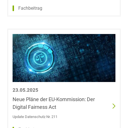
Blassl
Fachbeitrag
Dr. Tobias Block
Jens Blumrich
Dr. Vinzenz
Bödeker, LL.M.
(Indiana
University)
Dr. Anne de
23.05.2025
Boer, LL.M.
(RSA)
Neue Pläne der EU-Kommission: Der
Digital Fairness Act
Konstantin
Update Datenschutz Nr. 211
Böhm,
LL.M.oec.