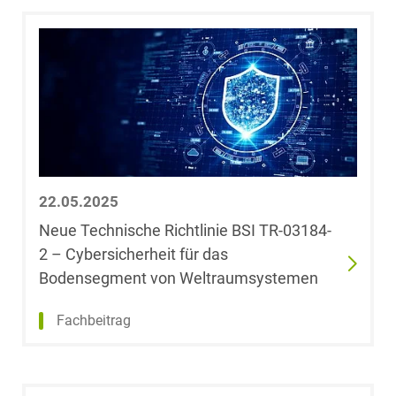
Wettbewerbs- &
LL.M. (University
Werberecht
of Westminster)
Wirtschafts- und
Christoph Behm
Steuerstrafrecht
Michael Below
Leoni Bertram
Ergebnis
Plassmann
22.05.2025
anzeigen
Neue Technische Richtlinie BSI TR-03184-
Janine Beyer
2 – Cybersicherheit für das
Bodensegment von Weltraumsystemen
Dr. Björn Biehl,
M.Sc. Finance
Fachbeitrag
(HEC Paris)
Dr. Dr. Johannes