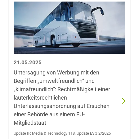
Blassl
Dr. Tobias Block
Jens Blumrich
Dr. Vinzenz
21.05.2025
Bödeker, LL.M.
(Indiana
Untersagung von Werbung mit den
University)
Begriffen „umweltfreundlich“ und
„klimafreundlich“: Rechtmäßigkeit einer
Dr. Anne de
lauterkeitsrechtlichen
Boer, LL.M.
Unterlassungsanordnung auf Ersuchen
(RSA)
einer Behörde aus einem EU-
Mitgliedstaat
Konstantin
Böhm,
Update IP, Media & Technology 118, Update ESG 2/2025
LL.M.oec.