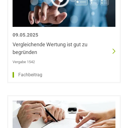
Dr. Hans
Gummert
Dr. Robert
Güther
09.05.2025
Vergleichende Wertung ist gut zu
Liv Hagmann,
begründen
LL.B.
Vergabe 1542
Dr. Nina Haller
Fachbeitrag
Sophie
Catherine
Hamann
Elena Harbauer