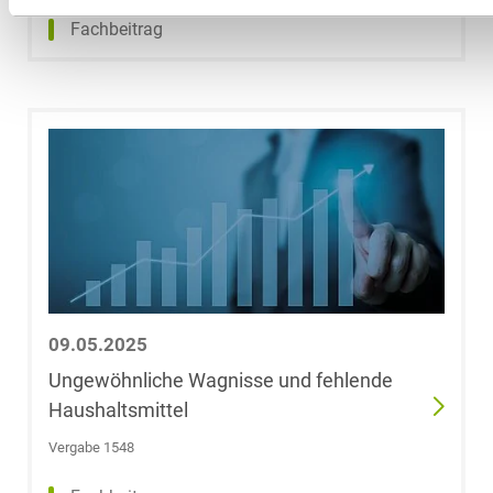
Jonah Franzen
Fachbeitrag
Stephan Freund
Dr. Carl-
Christian
Friedrich
Dr. Peter J. Fries
Daniel Froesch
09.05.2025
Caroline
Ungewöhnliche Wagnisse und fehlende
Frohnwieser
Haushaltsmittel
Vergabe 1548
Dr. Christoph
Froning, LL.M.