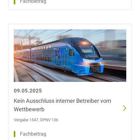
Fachbeitrag
(University of
Miami)
Dr. Jörg aus der
Fünten
Fabian G.
Gaffron
Sen Gao
09.05.2025
Ümit-Erhan
Kein Ausschluss interner Betreiber vom
Genc
Wettbewerb
Roland Gerold
Vergabe 1547, ÖPNV 136
Fachbeitrag
Fabian Gerstner,