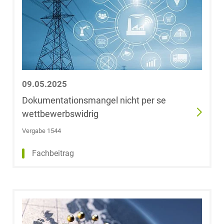
LL.B.
Marcel Greubel
Dr. Armin
Freiherr von
Grießenbeck
09.05.2025
Dokumentationsmangel nicht per se
Dr. Christoph
wettbewerbswidrig
Gringel
Vergabe 1544
Julian Groenick
Fachbeitrag
Catarina
Angelika Gröger
(geb. Seemann),
LL.M.
(Medizinrecht)