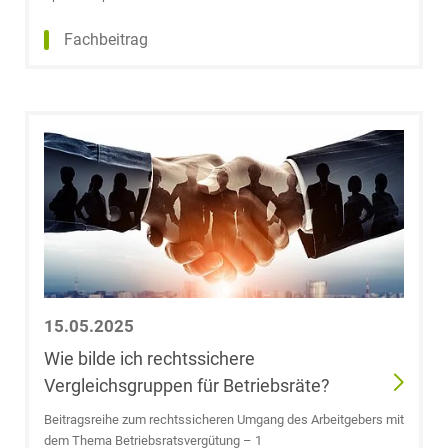
LL.M. (University
of Glasgow)
Fachbeitrag
Anna Coenen
Dr. Markus
Collisy
Cécile Corbet,
LL.M.
Julia Cramer
15.05.2025
Dr. Helen
Wie bilde ich rechtssichere
Dahlkamp-Storp
Vergleichsgruppen für Betriebsräte?
Beitragsreihe zum rechtssicheren Umgang des Arbeitgebers mit
Meike Daniels
dem Thema Betriebsratsvergütung – 1