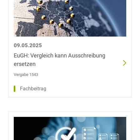
Sonja Groht
Torsten Groß,
LL.M. (University
09.05.2025
of Westminster)
EuGH: Vergleich kann Ausschreibung
ersetzen
Jan Philipp Groß
Vergabe 1543
Nicolas Groß
Fachbeitrag
Ida Maria Grote
Dr. Björn
Grotebrune