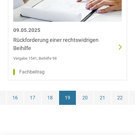
Dr. Uwe
Hartmann
Stephanie
09.05.2025
Heider-Wurm
Rückforderung einer rechtswidrigen
Beihilfe
Marian
Heidinger
Vergabe 1541, Beihilfe 98
Fachbeitrag
Dr. Christian
Heine
Dr. Ulrike
16
17
18
19
20
21
22
Helkenberg
Harald
Francisco Heller