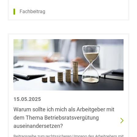
Fachbeitrag
Gesine Dechow
Franziska
Marisa Decker,
LL.B.
Dr. Stephan
Degen, Maître
en Droit
Julia Kathrin
Degen, LL.M.
15.05.2025
Warum sollte ich mich als Arbeitgeber mit
Dr. Bodo Dehne
dem Thema Betriebsratsvergütung
auseinandersetzen?
Maximilian
Beitragsreihe zum rechtssicheren Umgang des Arbeitgebers mit