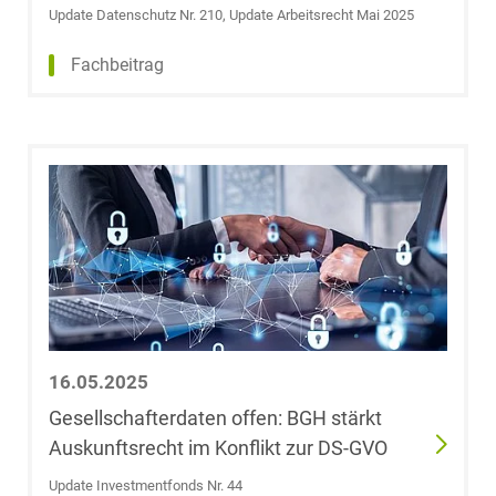
Update Datenschutz Nr. 210, Update Arbeitsrecht Mai 2025
Dr. Stefan
Fachbeitrag
Bretthauer
Dr. Leonie
Bringer
Dr. Félicie
Brisson
Dr. Florian
Brombach,
LL.M. (University
of East Anglia)
16.05.2025
Gesellschafterdaten offen: BGH stärkt
Dr. Kai Uwe
Auskunftsrecht im Konflikt zur DS-GVO
Büchler
Update Investmentfonds Nr. 44