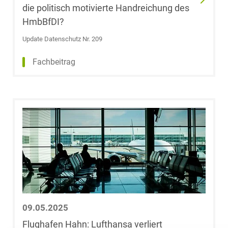
LL.M.
die politisch motivierte Handreichung des
HmbBfDI?
Meike Dresler-
Update Datenschutz Nr. 209
Lenz
Fachbeitrag
Dr. Michael
Dröge
Marc Dümenil
Boris Dürr
Dr. Walter Eberl
Dr. Frank
Eckhoff
09.05.2025
Flughafen Hahn: Lufthansa verliert