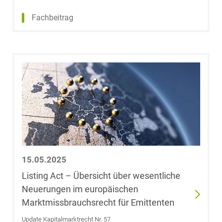
Fabian Budde
Fachbeitrag
Dr. Fabian Bürk,
LL.M. (University
of Auckland,
Neuseeland)
Dr. Steffen
Burrer
Dr. Arnold
Büssemaker,
Licencié en droit
15.05.2025
Listing Act – Übersicht über wesentliche
Ulf Christiani
Neuerungen im europäischen
Marktmissbrauchsrecht für Emittenten
Robert Clev,
Update Kapitalmarktrecht Nr. 57