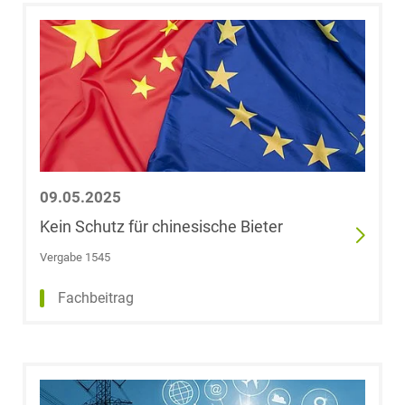
Christopher
Görtz
Christine Grau,
LL.M. (University
of Canterbury)
Dr. Stefanie
09.05.2025
Greifeneder
Kein Schutz für chinesische Bieter
Vergabe 1545
Yannick
Greimann, LL.B.
Fachbeitrag
(University of
London)
Dr. Marc Philip
Greitens, B.A.,