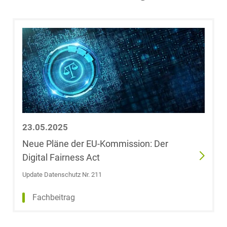
Ramona Bauer-
Insolvenzrecht
Schöllkopf,
LL.M. (Queen
Mary University
Space
of London)
Space / Aerospace &
Johannes
Defense
Baumann
Steuerrecht
Saskia
Baumann
23.05.2025
Transport, Verkehr &
Neue Pläne der EU-Kommission: Der
Infrastruktur
Alexander
Digital Fairness Act
Baumgarten
Versicherungsrecht
Update Datenschutz Nr. 211
Dr. Jörn Becker
Fachbeitrag
Vertriebsrecht
Fabian Becker,