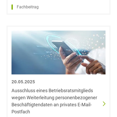
Fachbeitrag
Anita Bohn,
LL.M. (University
of London)
Laura-Felicia
Bokranz, LL.M.
(University of
Cape Town)
Philipp Börger
20.05.2025
Dr. Alexander
Ausschluss eines Betriebsratsmitglieds
Bork
wegen Weiterleitung personenbezogener
Beschäftigtendaten an privates E-Mail-
Dr. Oliver
Postfach
Böttcher