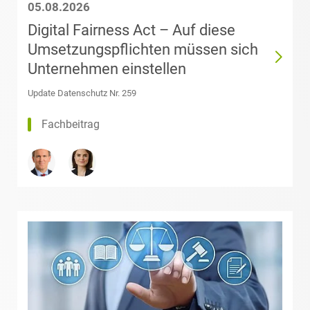
05.08.2026
Andelewski
Digital Fairness Act – Auf diese
Datenschutz &
Datenrecht
Umsetzungspflichten müssen sich
Theresa Arndt,
LL.M.
Unternehmen einstellen
(Université Paris
Energie
2 Panthéon-
Update Datenschutz Nr. 259
Assas)
Fachbeitrag
ESG – Nachhaltiges
Wirtschaften
Dr. Florian
Arnold
Gesellschaftsrecht /
M&A
Sarah
Aschenbrenner
Health Care & Life
Sciences
Michael Auer
Immobilien & Bau
Rabia Ayhan