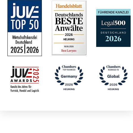
Washington)
Dr. Hans
Henning Hoff
Emma
Hoffmann
Dr. Ruben A.
Hofmann
Dr. André
Hofmann, LL.M.
(Melbourne)
Johannes
Michael
Hohenberger