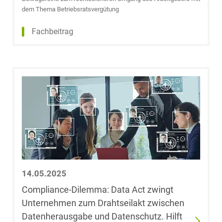
Dehnert
dem Thema Betriebsratsvergütung
Kerstin Deiters,
Fachbeitrag
LL.M., EMBA
Dr. Sabine
Dethof
Mathis Dick,
LL.M.
Chiara
Diekmann
14.05.2025
Nikolai Diller
Compliance-Dilemma: Data Act zwingt
Unternehmen zum Drahtseilakt zwischen
Marina Dolina,
Datenherausgabe und Datenschutz. Hilft