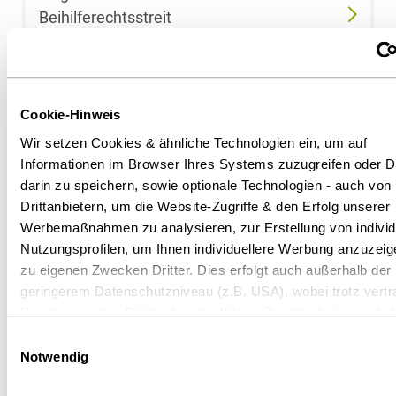
Beliardis Ehlert-
Beihilferechtsstreit
Gasde
Beihilfe 099
Sebastian
Fachbeitrag
Eibich
Cookie-Hinweis
Wir setzen Cookies & ähnliche Technologien ein, um auf
Dominik
Informationen im Browser Ihres Systems zuzugreifen oder D
Eickemeier
darin zu speichern, sowie optionale Technologien - auch von
Drittanbietern, um die Website-Zugriffe & den Erfolg unserer
Christina Emde
Werbemaßnahmen zu analysieren, zur Erstellung von individ
Nutzungsprofilen, um Ihnen individuellere Werbung anzuzeig
zu eigenen Zwecken Dritter. Dies erfolgt auch außerhalb der
Dr. Lothar Ende
geringerem Datenschutzniveau (z.B. USA), wobei trotz vertr
Regelungen das Risiko des staatlichen Zugriffs & eingeschrä
Dr. Manja
Rechtsbehelfsmöglichkeiten nicht auszuschließen ist. Sie kö
Einwilligungsauswahl
09.05.2025
Epping
Einwilligung jederzeit über die
Cookie-Einstellungen
widerru
Notwendig
Achtung – Neue Vorgaben zur
ändern. Details unter
Datenschutz
.
Dr. Kai Erhardt
Cybersicherheit auch für Vergaben